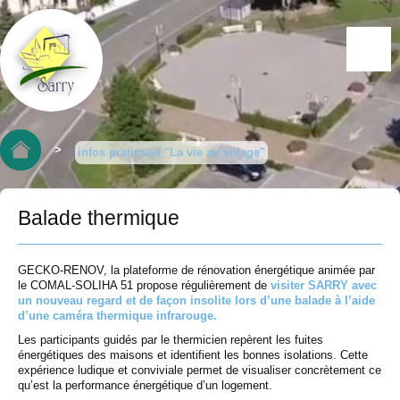
>
infos pratiques "La vie au village"
Balade thermique
GECKO-RENOV, la plateforme de rénovation énergétique animée par
le COMAL-SOLIHA 51 propose régulièrement de
visiter SARRY avec
un nouveau regard et de façon insolite lors d’une balade à l’aide
d’une caméra thermique infrarouge.
Les participants guidés par le thermicien repèrent les fuites
énergétiques des maisons et identifient les bonnes isolations. Cette
expérience ludique et conviviale permet de visualiser concrètement ce
qu’est la performance énergétique d’un logement.