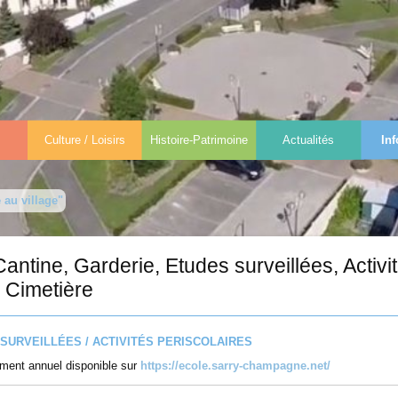
Culture / Loisirs
Histoire-Patrimoine
Actualités
Inf
 au village"
Cantine, Garderie, Etudes surveillées, Activit
- Cimetière
 SURVEILLÉES / ACTIVITÉS PERISCOLAIRES
lement annuel disponible sur
https://ecole.sarry-champagne.net/