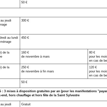
50 €
 au jeudi
300 €
ménage
redi au lundi
450 €
it ménage
) de la
160 €
80 €
ée
de novembre à mars
pour les mois
en cas de be
) de la
250 €
120 €
de novembre à fin mars
pour les mois
en cas de be
50 €
mises à disposition gratuites par an (pour les manifestations "payan
k-end, hors chauffage et hors fête de la Saint Sylvestre
 au jeudi
Gratuit