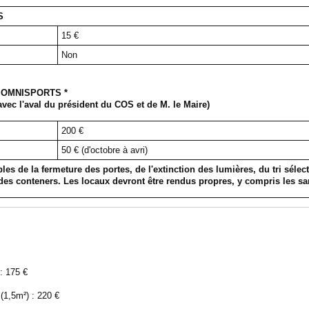
S
15 €
Non
 OMNISPORTS *
vec l'aval du président du COS et de M. le Maire)
200 €
50 € (d'octobre à avri)
les de la fermeture des portes, de l'extinction des lumières, du tri sélec
e des conteners. Les locaux devront être rendus propres, y compris les sa
 : 175 €
(1,5m²) : 220 €