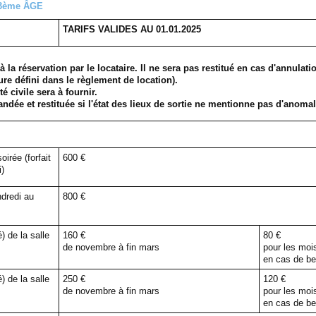
3ème ÂGE
TARIFS VALIDES AU 01.01.2025
 la réservation par le locataire. Il ne sera pas restitué en cas d'annula
ure défini dans le règlement de location).
é civile sera à fournir.
dée et restituée si l'état des lieux de sortie ne mentionne pas d'anomal
irée (forfait
600 €
i)
dredi au
800 €
) de la salle
160 €
80 €
de novembre à fin mars
pour les mois
en cas de be
) de la salle
250 €
120 €
de novembre à fin mars
pour les mois
en cas de be