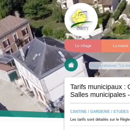
Le village
La mairie
>
infos pratiques "La vie
Tarifs municipaux : 
Salles municipales 
CANTINE / GARDERIE / ETUDES
Les tarifs sont détailés sur le Règ